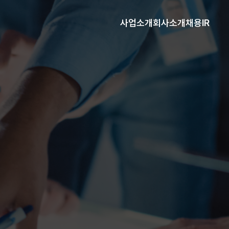
사업소개
회사소개
채용
IR
회사소개
채용
사소개
채용안내
혁
복리후생
룹사
채용공고
심가치