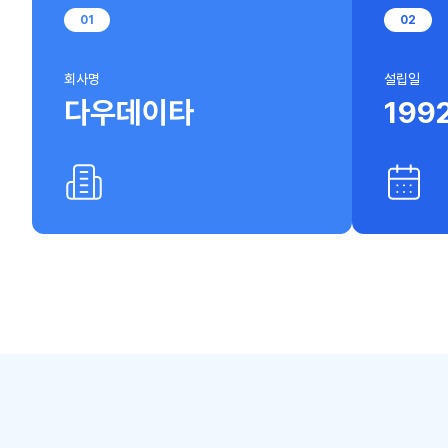
0
1
0
2
회사명
설립일
다우데이타
199